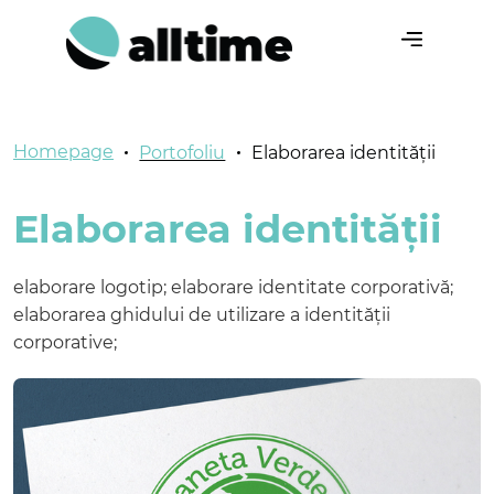
RU
EN
Homepage
Portofoliu
Elaborarea identității
Despre noi
Elaborarea identității
Servicii
Portofoliu
elaborare logotip; elaborare identitate corporativă;
elaborarea ghidului de utilizare a identității
Contacte
corporative;