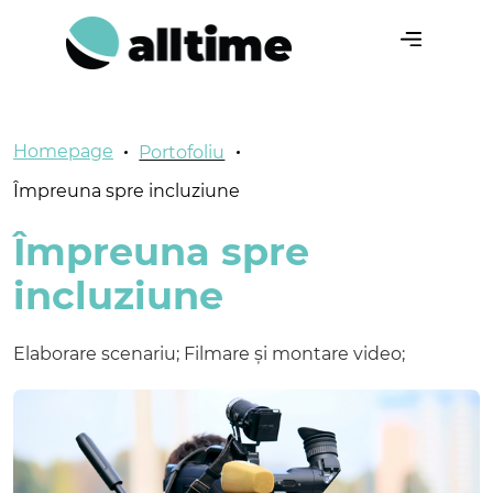
RU
EN
Homepage
Portofoliu
Despre noi
Împreuna spre incluziune
Servicii
Împreuna spre
Portofoliu
incluziune
Contacte
Elaborare scenariu; Filmare și montare video;