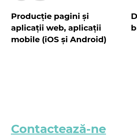
Producție pagini și
D
aplicații web, aplicații
b
mobile (iOS și Android)
Contactează-ne