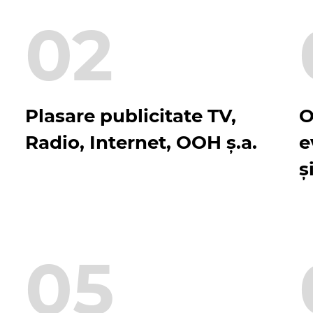
02
Plasare publicitate TV,
O
Radio, Internet, OOH ș.a.
e
ș
05