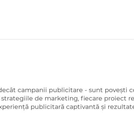
U
ecât campanii publicitare - sunt povești co
a strategiile de marketing, fiecare proiect
periență publicitară captivantă și rezultat