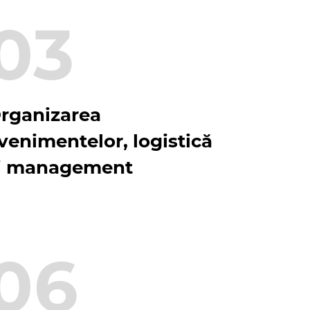
03
rganizarea
venimentelor, logistică
i management
06